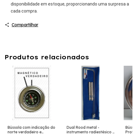
disponibilidade em estoque, proporcionando uma surpresa a
cada compra.
Compartilhar
Produtos relacionados
Bússola com indicação do
Dual Rood metal -
Bússol
norte verdadeiro e
instrumento radiestésico -
Profis
magnético - Radiestesia
radiestesia - radionica
Radies