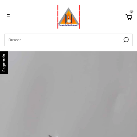
0
Esgotado