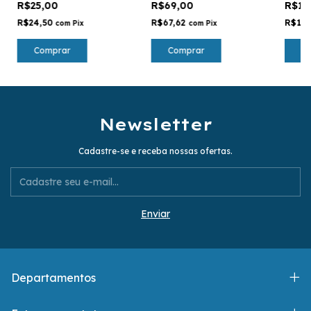
R$25,00
R$69,00
R$18
caça, 
R$24,50
R$67,62
R$17
com
Pix
com
Pix
Comprar
Comprar
C
Newsletter
Cadastre-se e receba nossas ofertas.
Departamentos