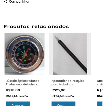
Compartilhar
Produtos relacionados
Bússola óptica redonda -
Apontador de Pesquisa
Dual R
Profissional de bolso -
para trabalhos
instru
Radiestesia, Camping,
Radiestésicos -
radies
R$18,00
R$25,00
R$69
caça, trilha e pesca
radiestesia, radiônica
R$17,64
R$24,50
R$67
com
Pix
com
Pix
Comprar
Comprar
C