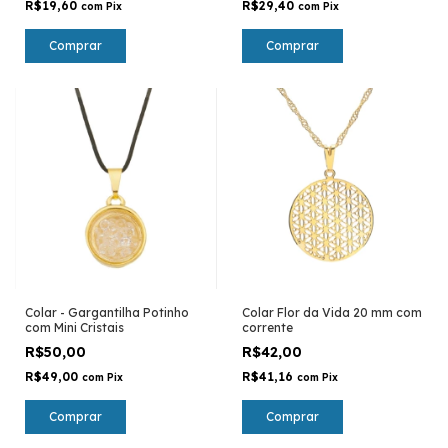
gráfico cobre
R$19,60
R$29,40
com
Pix
com
Pix
Comprar
Comprar
Colar - Gargantilha Potinho
Colar Flor da Vida 20 mm com
com Mini Cristais
corrente
R$50,00
R$42,00
R$49,00
R$41,16
com
Pix
com
Pix
Comprar
Comprar