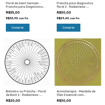
Floral de Saint Germain -
Prancha para diagnostico
Prancha para Diagnóstico
floral 2 - Radiestesia -
Floral - Radiestesia -
Radionica
R$55,00
R$30,00
Radionica
R$53,90
R$29,40
com
Pix
com
Pix
Comprar
Biômetro ou Prancha - Floral
Aromaterapia - Mandala de
de Bach 2 - Radiestesia -
Óleo Essencial com
Radiônica
porcentagem de diluição -
R$20,00
R$30,00
prancha para avaliação -