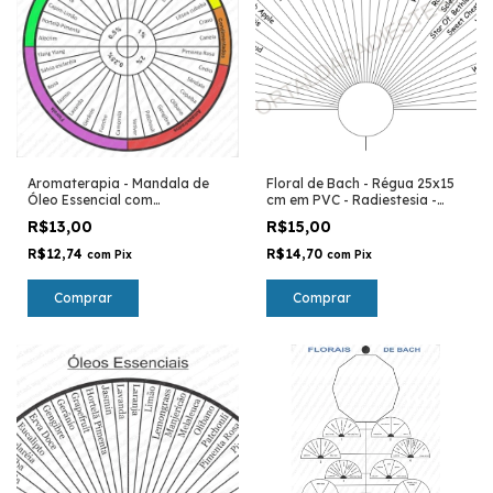
Aromaterapia - Mandala de
Floral de Bach - Régua 25x15
Óleo Essencial com
cm em PVC - Radiestesia -
porcentagem de diluição -
Radionica - Prancha
R$13,00
R$15,00
prancha para avaliação
R$12,74
R$14,70
com
Pix
com
Pix
Comprar
Comprar