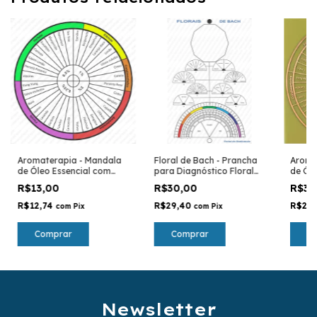
Aromaterapia - Mandala
Floral de Bach - Prancha
Aroma
de Óleo Essencial com
para Diagnóstico Floral
de Óle
porcentagem de diluição -
Gráfico em PVC -
porcen
R$13,00
R$30,00
R$30
prancha para avaliação
Radiestesia - Radionica
pranc
gráfic
R$12,74
R$29,40
R$29
com
Pix
com
Pix
Comprar
Comprar
C
Newsletter