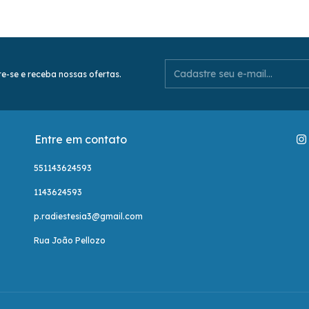
e-se e receba nossas ofertas.
Entre em contato
551143624593
1143624593
p.radiestesia3@gmail.com
Rua João Pellozo