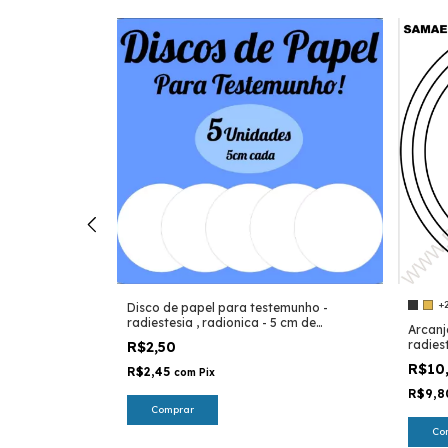
+
Disco de papel para testemunho -
radiestesia , radionica - 5 cm de
os cabalísticos
Arcanj
diâmetro
 pvc 20x30 cm -
radies
R$2,50
R$10
R$2,45
com
Pix
R$9,
Comprar
Co