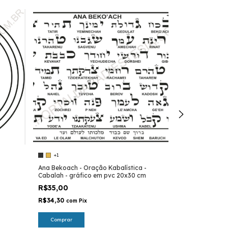
+1
+1
Ana Bekoach - Oração Kabalística -
Arcanjo Gabriel
Cabalah - gráfico em pvc 20x30 cm
Radiestesia, Ra
R$35,00
R$10,00
R$34,30
R$9,80
com
Pix
com
Pix
Comprar
Comprar