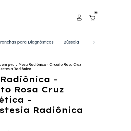
0
Pranchas para Diagnósticos
Bússola
Catálogo de Gráfico
s em pvc
.
Mesa Radiônica - Circuito Rosa Cruz
iestesia Radiônica
Radiônica -
ito Rosa Cruz
tica -
stesia Radiônica