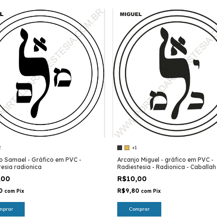
2
+1
o Samael - Gráfico em PVC -
Arcanjo Miguel - gráfico em PVC -
tesia radionica
Radiestesia - Radionica - Caballah
,00
R$10,00
80
R$9,80
com
Pix
com
Pix
mprar
Comprar