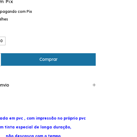
om
Pix
pagando com Pix
alhes
20
nvio
nada em pvc ,
com impressão no próprio pvc
m tinta especial de longa duração,
não descasca com o tempo