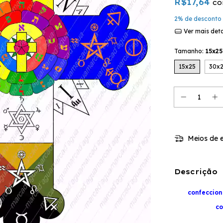
R$17,64
c
2% de desconto
Ver mais det
Tamanho:
15x25
15x25
30x
Meios de e
Descrição
confeccio
co