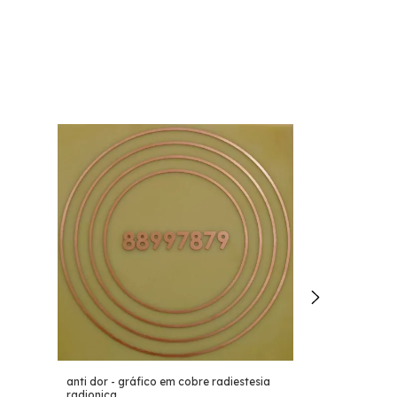
anti dor - gráfico em cobre radiestesia
Ana Bekoach | 
radionica
gráfico em cobr