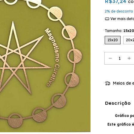
R$37,24
c
2% de desconto
Ver mais det
Tamanho:
15x20
15x20
20x
Meios de e
Descrição
Gráfico p
Este gráfico