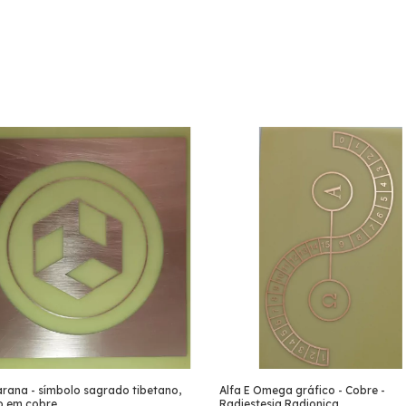
rana - símbolo sagrado tibetano,
Alfa E Omega gráfico - Cobre -
o em cobre
Radiestesia Radionica