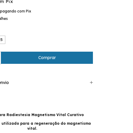
om
Pix
pagando com Pix
alhes
25
nvio
ara Radiestesia Magnetismo Vital Curativo
 é utilizado para a regeneração do magnetismo
vital.