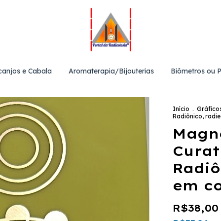
canjos e Cabala
Aromaterapia/Bijouterias
Biômetros ou 
Início
.
Gráfico
Radiônico, radi
Magne
Curat
Radiô
em c
R$38,00