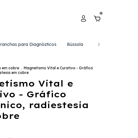
0
Pranchas para Diagnósticos
Bússola
Catálogo de Gráfico
s em cobre
.
Magnetismo Vital e Curativo - Gráfico
estesia em cobre
tismo Vital e
ivo - Gráfico
nico, radiestesia
obre