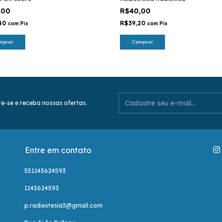
,00
R$40,00
,40
R$39,20
com
Pix
com
Pix
mprar
Comprar
e-se e receba nossas ofertas.
Entre em contato
551143624593
1143624593
p.radiestesia3@gmail.com