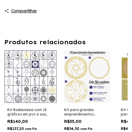
Compartilhar
Produtos relacionados
Kit Radiestesia com 15
Kit para grandes
Kit C
gráficos em pvc a sua
emprendimentos
para 
escolha - 14x14 cm
radiestesia radionica pvc
Placa
R$140,00
R$35,00
R$43
Radies
R$137,20
R$34,30
R$42
com
Pix
com
Pix