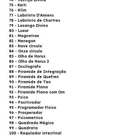
75 - Keiti
76 - Klim
77 - Labirinto D'Amiens
78 - Labirinto de Chartres
79 - Losango Divino
80 - Luxor
81 - Magnetron
82 - Menegon
83 - Nove círculo
84 - Onze círculo
85 - Olho de Horus
86 - Olho de Horus 2
87 - Oscilografo
88 - Piramide de Integração
89 - Piramide de Quefren
90 - Piramide de Tao
91 - Piramide Plana
92 - Piramide Plana com Om
93 - Psico
94 - Positivador
95 - Programador Físico
96 - Prosperador
97 - Psícometrico
98 - Quadrado Mágico
99 - Quadrata
100 - Regulador intestinal