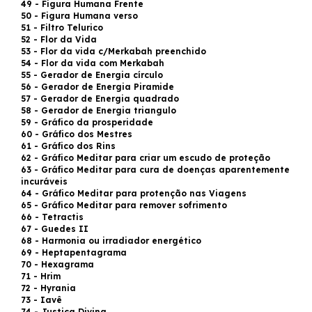
49 - Figura Humana Frente
50 - Figura Humana verso
51 - Filtro Telurico
52 - Flor da Vida
53 - Flor da vida c/Merkabah preenchido
54 - Flor da vida com Merkabah
55 - Gerador de Energia círculo
56 - Gerador de Energia Piramide
57 - Gerador de Energia quadrado
58 - Gerador de Energia triangulo
59 - Gráfico da prosperidade
60 - Gráfico dos Mestres
61 - Gráfico dos Rins
62 - Gráfico Meditar para criar um escudo de proteção
63 - Gráfico Meditar para cura de doenças aparentemente
incuráveis
64 - Gráfico Meditar para protenção nas Viagens
65 - Gráfico Meditar para remover sofrimento
66 - Tetractis
67 - Guedes II
68 - Harmonia ou irradiador energético
69 - Heptapentagrama
70 - Hexagrama
71 - Hrim
72 - Hyrania
73 - Iavê
74 - Justiça Divina