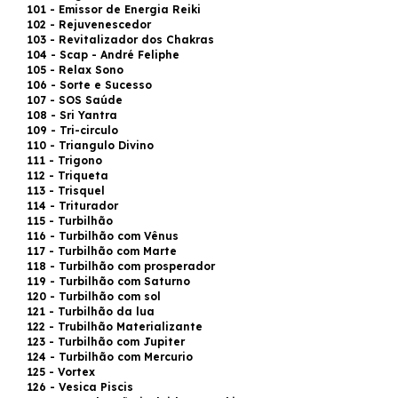
101 - Emissor de Energia Reiki
102 - Rejuvenescedor
103 - Revitalizador dos Chakras
104 - Scap - André Feliphe
105 - Relax Sono
106 - Sorte e Sucesso
107 - SOS Saúde
108 - Sri Yantra
109 - Tri-circulo
110 - Triangulo Divino
111 - Trigono
112 - Triqueta
113 - Trisquel
114 - Triturador
115 - Turbilhão
116 - Turbilhão com Vênus
117 - Turbilhão com Marte
118 - Turbilhão com prosperador
119 - Turbilhão com Saturno
120 - Turbilhão com sol
121 - Turbilhão da lua
122 - Trubilhão Materializante
123 - Turbilhão com Jupiter
124 - Turbilhão com Mercurio
125 - Vortex
126 - Vesica Piscis