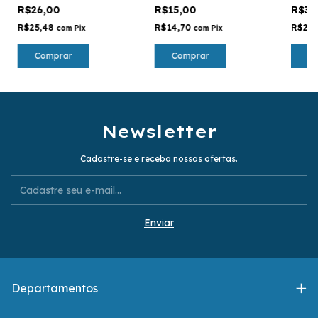
Diagnóstico na área da
Árvore
R$26,00
R$15,00
R$30
saúde 15x 25 cm
Kabba
da Ár
R$25,48
R$14,70
R$29
com
Pix
com
Pix
Comprar
Comprar
C
Newsletter
Cadastre-se e receba nossas ofertas.
Departamentos