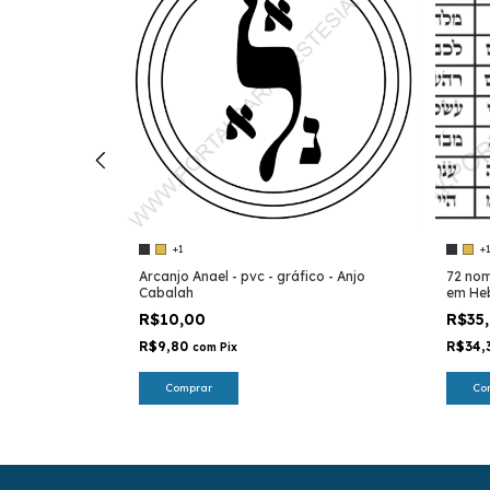
+1
+
 em PVC -
Arcanjo Anael - pvc - gráfico - Anjo
72 nom
Cabalah
em Heb
Cabal
R$10,00
R$35
R$9,80
R$34,
com
Pix
Comprar
Co