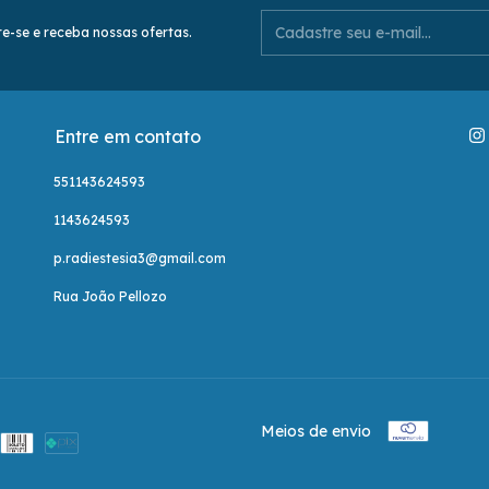
e-se e receba nossas ofertas.
Entre em contato
551143624593
1143624593
p.radiestesia3@gmail.com
Rua João Pellozo
Meios de envio