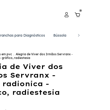
0
Pranchas para Diagnósticos
Bússola
Catálogo de Gráfico
s em pvc
.
Alegria de Viver dos Irmãos Servranx -
- gráfico, radiestesia
ia de Viver dos
s Servranx -
 radionica -
co, radiestesia