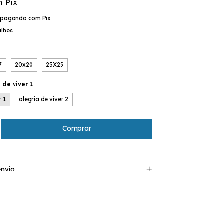
m
Pix
pagando com Pix
alhes
4
7
20x20
25X25
 de viver 1
r 1
alegria de viver 2
nvio