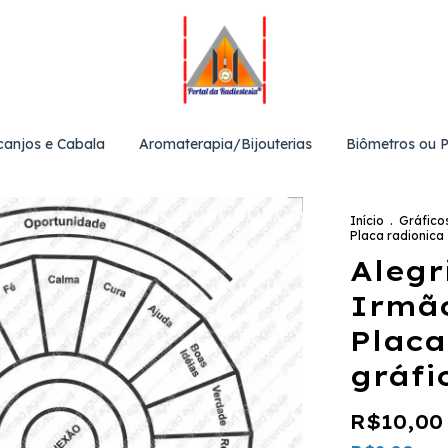
canjos e Cabala
Aromaterapia/Bijouterias
Biômetros ou 
Início
.
Gráfico
Placa radionica 
Alegr
Irmão
Placa
gráfi
R$10,00