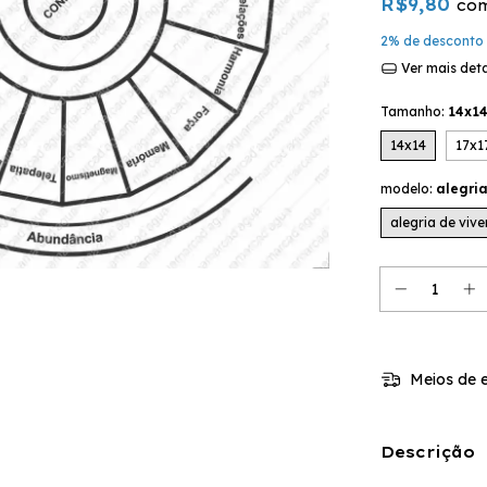
R$9,80
co
2% de desconto
Ver mais det
Tamanho:
14x1
14x14
17x1
modelo:
alegria
alegria de vive
Meios de e
Descrição