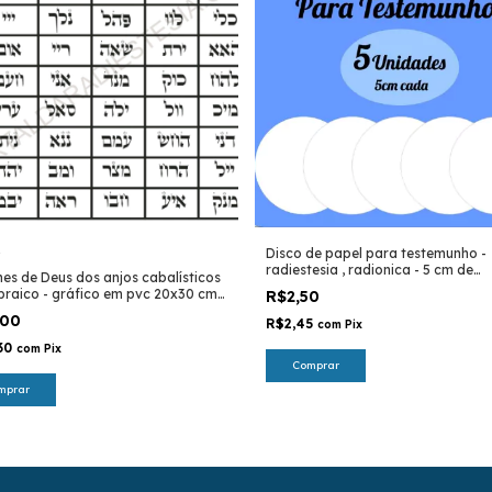
1
Disco de papel para testemunho -
radiestesia , radionica - 5 cm de
es de Deus dos anjos cabalísticos
diâmetro
raico - gráfico em pvc 20x30 cm -
R$2,50
ah
,00
R$2,45
com
Pix
30
com
Pix
Comprar
mprar