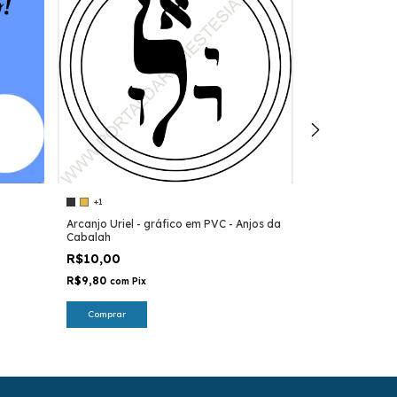
+1
+2
Arcanjo Uriel - gráfico em PVC - Anjos da
Arcanjo Samael
Cabalah
radiestesia rad
R$10,00
R$10,00
R$9,80
R$9,80
com
Pix
com
Pix
Comprar
Comprar